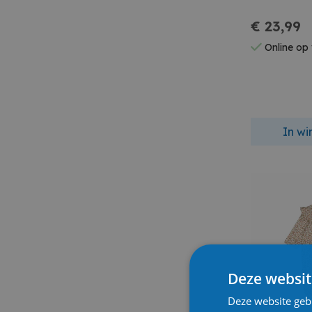
€ 23,99
Online op
In w
Deze websit
Deze website geb