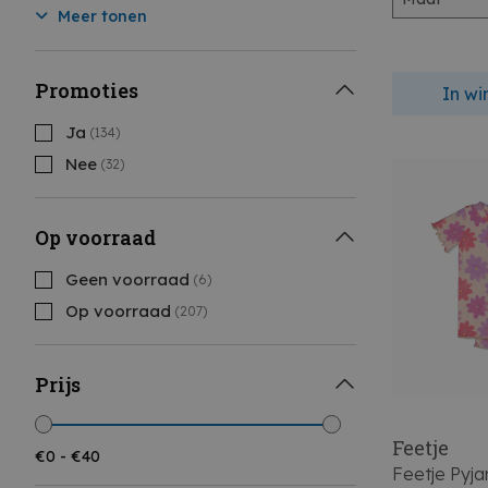
Meer tonen
Promoties
In w
Ja
(134)
Nee
(32)
Op voorraad
Geen voorraad
(6)
Op voorraad
(207)
Prijs
Feetje
Feetje Pyj