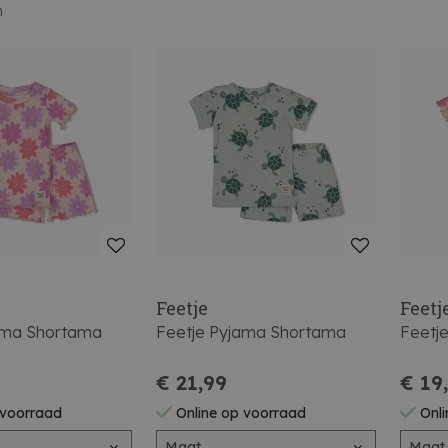
n
Feetje
Feetj
ama Shortama
Feetje Pyjama Shortama
Feetj
€ 21,99
€ 19
 voorraad
Online op voorraad
Onli
Maat
Maat