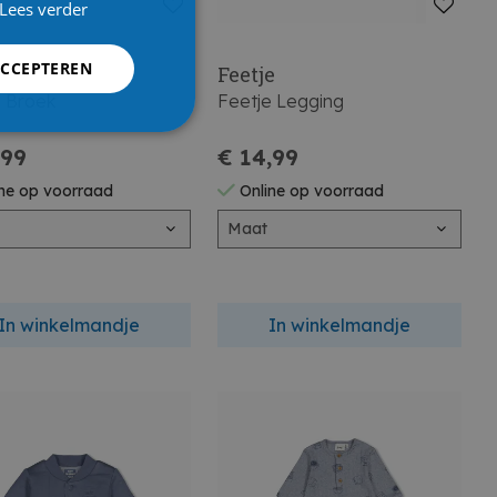
Lees verder
ACCEPTEREN
e
Feetje
e Broek
Feetje Legging
,99
€ 14,99
ne op voorraad
Online op voorraad
Maat
In winkelmandje
In winkelmandje