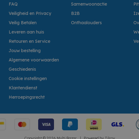
FAQ
Samenwoonactie
Pi
Veiligheid en Privacy
B2B
Iz
Veilig Betalen
Onthaalouders
Ov
Leveren aan huis
We
Retouren en Service
Ve
Jouw bestelling
Algemene voorwaarden
Geschiedenis
Cookie instellingen
Klantendienst
Herroepingsrecht
Copyright © 2026 Multi Bazar.
|
Powered by
Tilroy