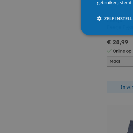
gebruiken, stemt
ZELF INSTEL
Feetje
Feetje Pyj
€ 28,99
Online op
Maat
In w