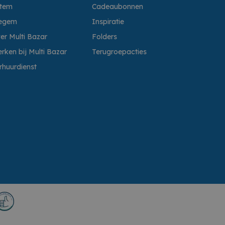
ttem
Cadeaubonnen
egem
Inspiratie
er Multi Bazar
Folders
rken bij Multi Bazar
Terugroepacties
rhuurdienst