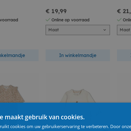
€ 19,99
€ 21
 voorraad
Online op voorraad
Onli
Maat
Maat
inkelmandje
In winkelmandje
e maakt gebruik van cookies.
ruikt cookies om uw gebruikerservaring te verbeteren. Door onze