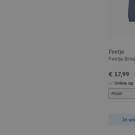
Feetje
Feetje Bro
€ 17,99
Online op
Maat
In w