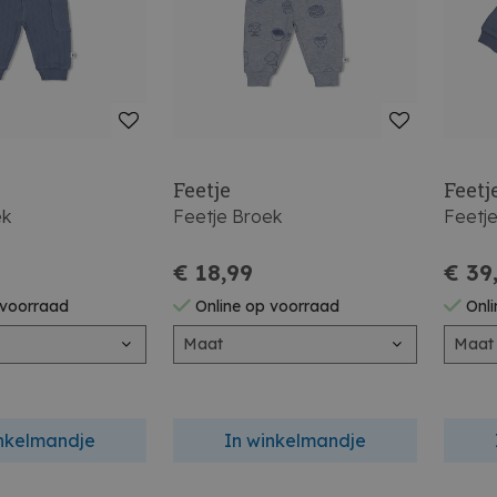
Feetje
Feetj
ek
Feetje Broek
Feetj
€ 18,99
€ 39
 voorraad
Online op voorraad
Onli
Maat
Maat
inkelmandje
In winkelmandje