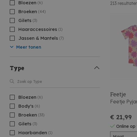
Bloezen
(6)
213
resultate
Broeken
(44)
Gilets
(3)
Haaraccessoires
(1)
Jassen & Mantels
(7)
Meer tonen
Type
Feetje
Bloezen
(6)
Feetje Pyj
Body's
(6)
Broeken
(33)
€ 21,99
Gilets
(3)
Online op
Haarbanden
(1)
Maat