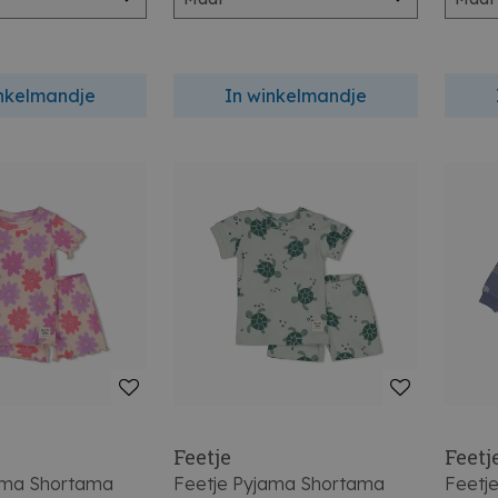
inkelmandje
In winkelmandje
Feetje
Feetj
ama Shortama
Feetje Pyjama Shortama
Feetj