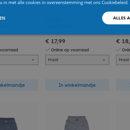
 u in met alle cookies in overeenstemming met ons Cookiebeleid.
LEN
ALLES 
Feetje
Feetj
ama
Feetje T-shirt
Feetj
€ 17,99
€ 18
 voorraad
Online op voorraad
Onli
Maat
Maat
inkelmandje
In winkelmandje