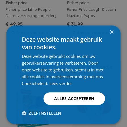
Fisher price
Fisher price
Fisher-price Little People
Fisher Price Laugh & Learn
Dierenverzorgingsboerderij
Muzikale Puppy
€ 49,95
€ 31,99
×
Online op voorraad
Online op voorraad
Deze website maakt gebruik
van cookies.
Deze website gebruikt cookies om uw
gebruikerservaring te verbeteren. Door
In winkelmandje
In winkelmandje
onze website te gebruiken, stemt u in met
alle cookies in overeenstemming met ons
Cookiebeleid.
Lees verder
ALLES ACCEPTEREN
ZELF INSTELLEN