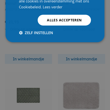
alle cookies in overeenstemming met ons
Hamat
Hamat
Cookiebeleid.
Lees verder
Arizona 58X100 Lichtgrijs
Arizona 58X100 Anthraciet
ALLES ACCEPTEREN
€ 21,95
€ 21,95
Online op voorraad
Online op voorraad
ZELF INSTELLEN
In winkelmandje
In winkelmandje