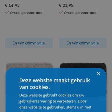
€ 14,95
€ 21,95
Online op voorraad
Online op voorraad
In winkelmandje
In winkelmandje
×
Deze website maakt gebruik
van cookies.
Deze website gebruikt cookies om uw
gebruikerservaring te verbeteren. Door
onze website te gebruiken, stemt u in met