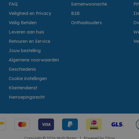
FAQ
Samenwoonactie
Pi
Veiligheid en Privacy
B2B
Iz
Veilig Betalen
Onthaalouders
Ov
Leveren aan huis
We
Retouren en Service
Ve
Jouw bestelling
Algemene voorwaarden
Geschiedenis
Cookie instellingen
Klantendienst
Herroepingsrecht
Copyright © 2026 Multi Bazar.
|
Powered by
Tilroy