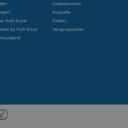
ttem
Cadeaubonnen
egem
Inspiratie
er Multi Bazar
Folders
rken bij Multi Bazar
Terugroepacties
rhuurdienst