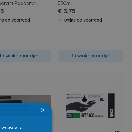
arant Poedervrij
35Cm
 100St
15
€ 3,75
ne op voorraad
Online op voorraad
In winkelmandje
In winkelmandje
×
 website te