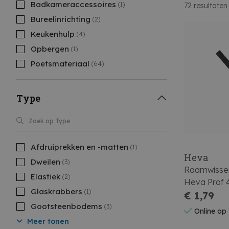
Badkameraccessoires
(1)
72
resultaten
Bureelinrichting
(2)
Keukenhulp
(4)
Opbergen
(1)
Poetsmateriaal
(64)
Type
Afdruiprekken en -matten
(1)
Heva
Dweilen
(3)
Raamwisse
Elastiek
(2)
Heva Prof
Glaskrabbers
(1)
€ 1,79
Gootsteenbodems
(3)
Online op
Meer tonen