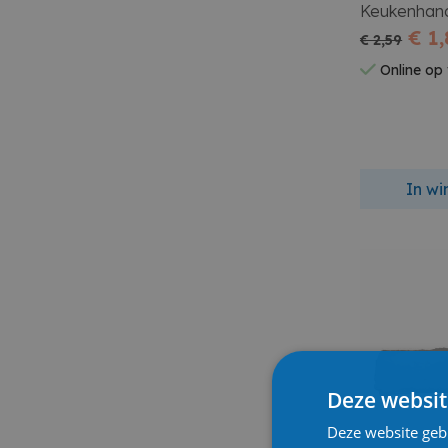
Keukenhan
€ 1,
€ 2,59
Online op
In w
Deze websit
Deze website geb