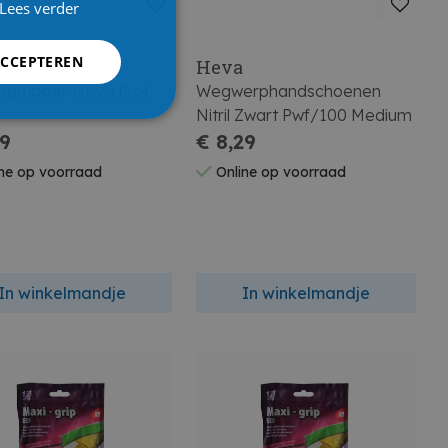
Lees verder
ACCEPTEREN
Heva
ngrubber Heva Prof
Wegwerphandschoenen
Nitril Zwart Pwf/100 Medium
29
€ 8,29
ne op voorraad
Online op voorraad
In winkelmandje
In winkelmandje