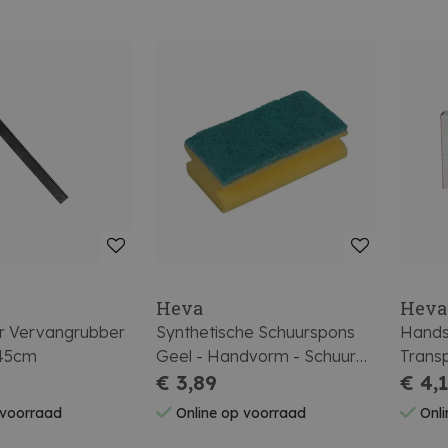
Heva
Heva
r Vervangrubber
Synthetische Schuurspons
Hands
 45cm
Geel - Handvorm - Schuur
Transp
Groen 14X7X4.4Cm
€ 3,89
Small
€ 4,
 voorraad
Online op voorraad
Onli