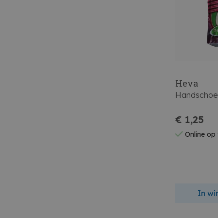
Heva
Handschoen
€ 1,25
Online op
In w