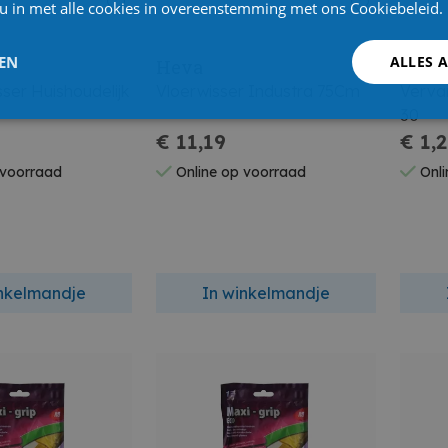
 u in met alle cookies in overeenstemming met ons Cookiebeleid.
LEN
ALLES 
Heva
Heva
ser Huishoudelijk
Vloerwisser Industra 75Cm
Verva
30
€ 11,19
€ 1,
 voorraad
Online op voorraad
Onli
inkelmandje
In winkelmandje