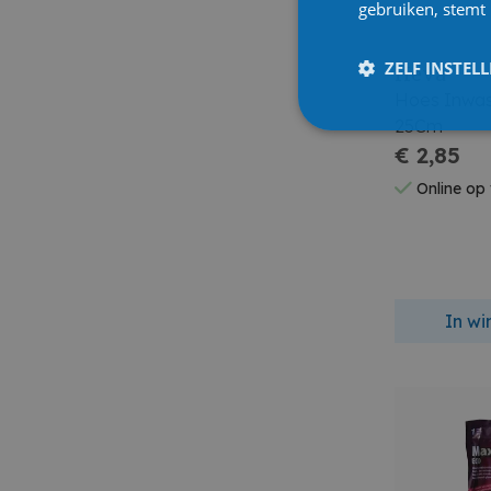
gebruiken, stemt
ZELF INSTEL
Heva
Hoes Inwas
25Cm
€ 2,85
Online op
In w