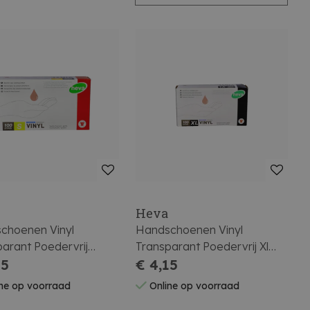
Heva
choenen Vinyl
Handschoenen Vinyl
arant Poedervrij
Transparant Poedervrij Xl
 100St
15
100St
€ 4,15
ne op voorraad
Online op voorraad