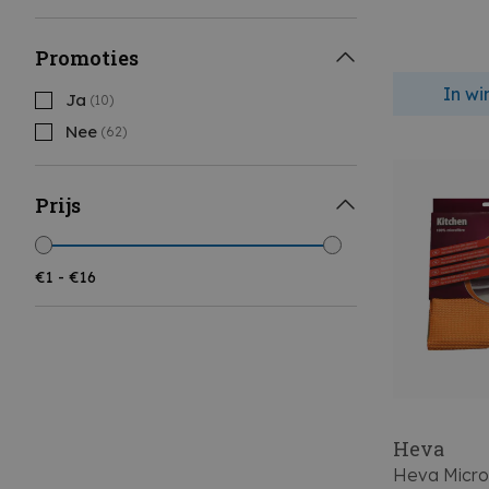
Promoties
In w
Ja
(10)
Nee
(62)
Prijs
Heva
Heva Micro