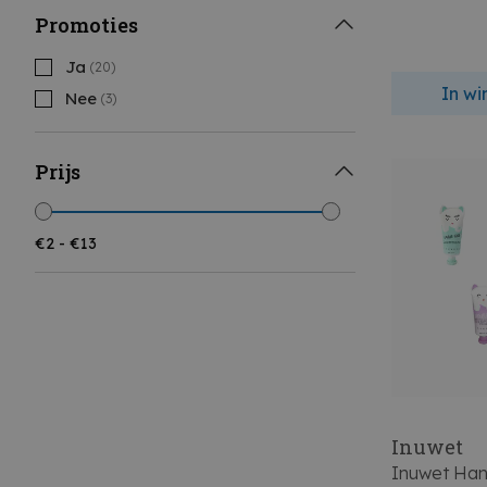
Promoties
Ja
(20)
In w
Nee
(3)
Prijs
Inuwet
Inuwet Ha