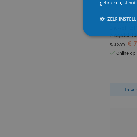
gebruiken, stemt
ZELF INSTEL
Inuwet
Inuwet Kof
Nagellak Ki
€ 7
€ 15,99
Online op
In w