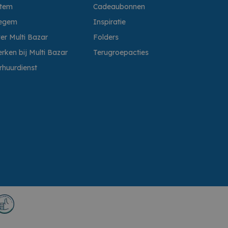
ttem
Cadeaubonnen
egem
Inspiratie
er Multi Bazar
Folders
rken bij Multi Bazar
Terugroepacties
rhuurdienst