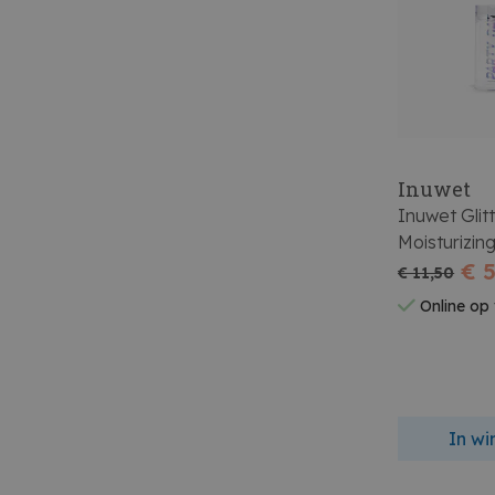
Inuwet
Inuwet Glit
Moisturizin
€ 5
€ 11,50
Online op
In w