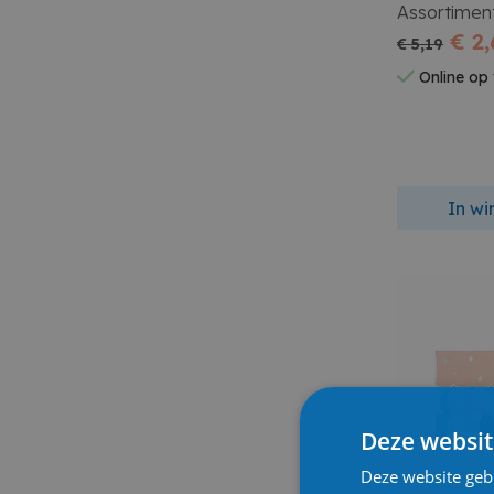
Assortiment
€ 2
€ 5,19
Online op
In w
Deze websit
Deze website geb