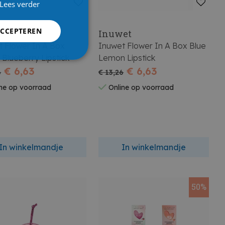
Lees verder
ACCEPTEREN
et
Inuwet
t Flower In A Box
Inuwet Flower In A Box Blue
 Blueberry Lipstick
Lemon Lipstick
€ 6,63
€ 6,63
6
€ 13,26
ne op voorraad
Online op voorraad
In winkelmandje
In winkelmandje
50%