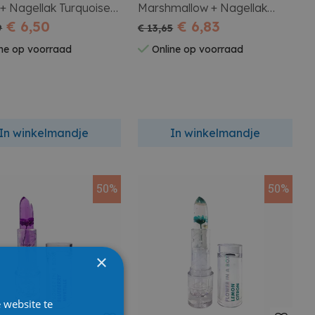
+ Nagellak Turquoise
Marshmallow + Nagellak
€ 6,50
Violet
€ 6,83
9
€ 13,65
ne op voorraad
Online op voorraad
In winkelmandje
In winkelmandje
50%
50%
×
 website te