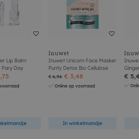
Inuwet
Inuw
ter Lip Balm
Inuwet Unicorn Face Masker
Inuwet
g Pary Day
Purity Detox Bio Cellulose
Ginge
,75
€ 3,48
€ 5,
€ 6,96
Onli
 voorraad
Online op voorraad
inkelmandje
In winkelmandje