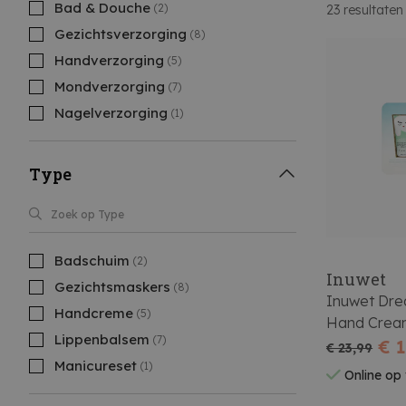
Bad & Douche
(2)
23
resultaten
Gezichtsverzorging
(8)
Handverzorging
(5)
Mondverzorging
(7)
Nagelverzorging
(1)
Type
Badschuim
(2)
Inuwet
Gezichtsmaskers
(8)
Inuwet Dre
Handcreme
(5)
Hand Cream
Lippenbalsem
(7)
Masker + L
€ 
€ 23,99
Manicureset
(1)
Online op