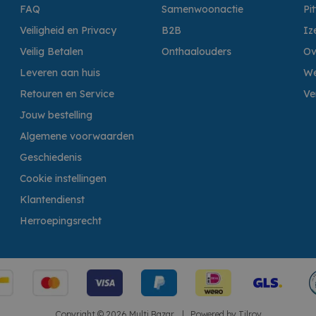
FAQ
Samenwoonactie
Pi
Veiligheid en Privacy
B2B
Iz
Veilig Betalen
Onthaalouders
Ov
Leveren aan huis
We
Retouren en Service
Ve
Jouw bestelling
Algemene voorwaarden
Geschiedenis
Cookie instellingen
Klantendienst
Herroepingsrecht
Copyright © 2026 Multi Bazar.
|
Powered by
Tilroy