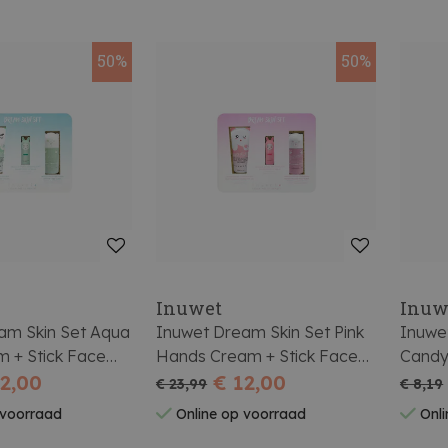
50%
50%
Inuwet
Inuw
am Skin Set Aqua
Inuwet Dream Skin Set Pink
Inuwe
 + Stick Face
Hands Cream + Stick Face
Candy
ipbalm
12,00
Masker + Lipbalm
€ 12,00
€ 23,99
€ 8,19
 voorraad
Online op voorraad
Onli