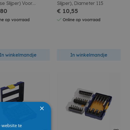
e Slijper) Voor
Slijper), Diameter 115
l, Diameter 115Mm.
,80
€ 10,55
ne op voorraad
Online op voorraad
In winkelmandje
In winkelmandje
×
 website te