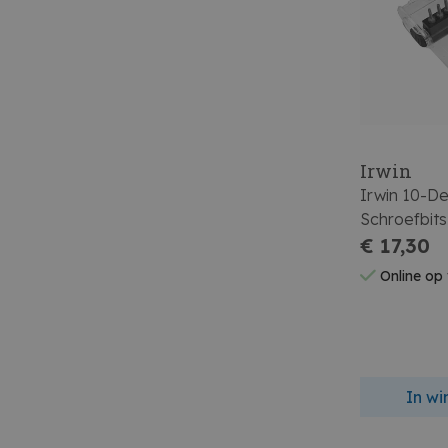
Irwin
Irwin 10-Del
Schroefbits
Schroefbith
€ 17,30
Online op
In w