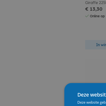
Giraffe 22
€ 13,30
Online op
In w
Deze websit
Deze website geb