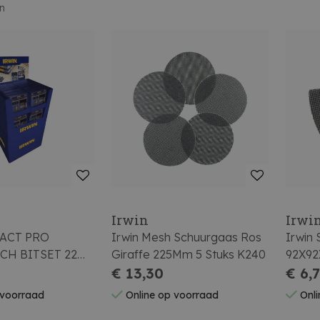
en
Irwin
Irwi
Irwin Mesh Schuurgaas Ros
Irwin
CH BITSET 22
Giraffe 225Mm 5 Stuks K240
92X9
€ 13,30
Klitte
€ 6,
 voorraad
Online op voorraad
Onli