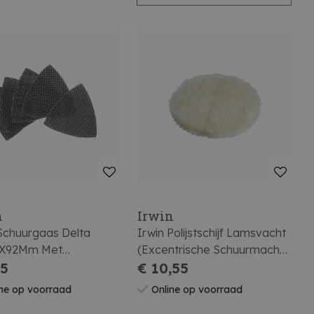
n
Irwin
 Schuurgaas Delta
Irwin Polijstschijf Lamsvacht
2X92Mm Met
(Excentrische Schuurmach)
nband, K120
75
Voor Poetsen, Polijsten,
€ 10,55
Diameter 125
ne op voorraad
Online op voorraad