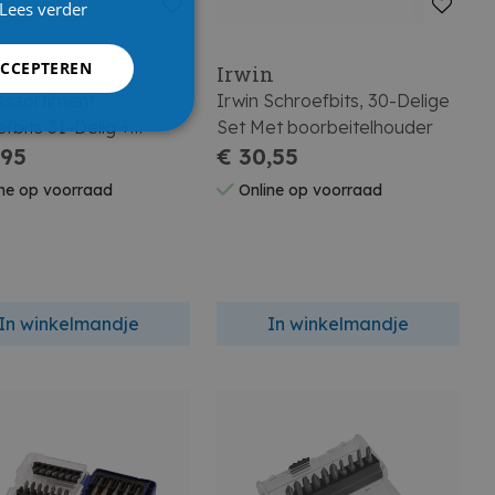
Lees verder
ACCEPTEREN
n
Irwin
Assortiment
Irwin Schroefbits, 30-Delige
fbits 31-Delig +
Set Met boorbeitelhouder
uder
,95
€ 30,55
ne op voorraad
Online op voorraad
In winkelmandje
In winkelmandje