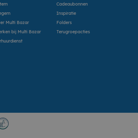
ttem
Cadeaubonnen
egem
Inspiratie
er Multi Bazar
Folders
rken bij Multi Bazar
Terugroepacties
rhuurdienst