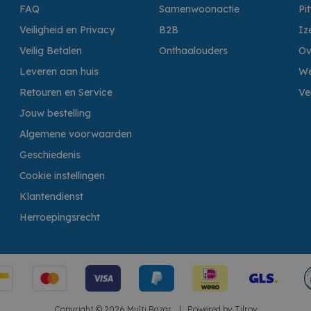
FAQ
Samenwoonactie
Pi
Veiligheid en Privacy
B2B
Iz
Veilig Betalen
Onthaalouders
Ov
Leveren aan huis
We
Retouren en Service
Ve
Jouw bestelling
Algemene voorwaarden
Geschiedenis
Cookie instellingen
Klantendienst
Herroepingsrecht
Copyright © 2026 Multi Bazar.
|
Powered by
Tilroy