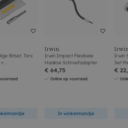
Irwin
Irwi
ige Bitset. Torx
Irwin Impact Flexibele
Irwin 
 +
Haakse Schroefadapter
Set M
ouder.
€ 64,75
€ 22
 voorraad
Online op voorraad
Onli
inkelmandje
In winkelmandje