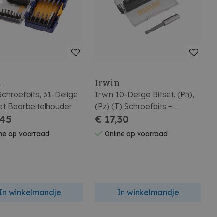
n
Irwin
Schroefbits, 31-Delige
Irwin 10-Delige Bitset. (Ph),
et Boorbeitelhouder
(Pz) (T) Schroefbits +
,45
Schroefbithouder.
€ 17,30
ne op voorraad
Online op voorraad
In winkelmandje
In winkelmandje