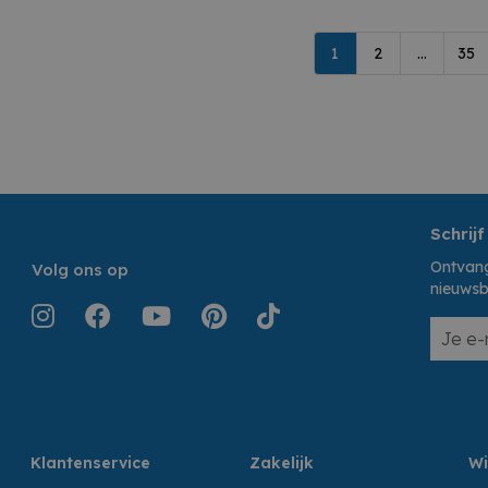
1
2
...
35
Schrijf
Ontvang
Volg ons op
nieuwsb
Klantenservice
Zakelijk
Wi