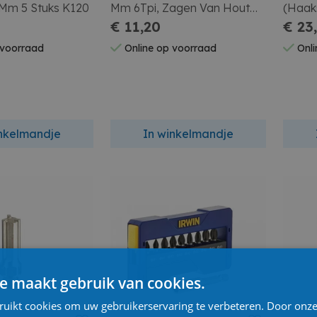
5Mm 5 Stuks K120
Mm 6Tpi, Zagen Van Hout
(Haaks
Met Spijkers
€ 11,20
Metaa
€ 23
 voorraad
Online op voorraad
Onli
inkelmandje
In winkelmandje
e maakt gebruik van cookies.
ruikt cookies om uw gebruikerservaring te verbeteren. Door onze