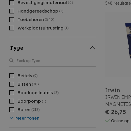
Bevestigingsmateriaal
(6)
548
resultat
Handgereedschap
(1)
Toebehoren
(540)
Werkplaatsuitrusting
(1)
Type
Beitels
(9)
Bitsen
(70)
Irwin
Boorkopsleutels
(2)
IRWIN IMPACT PRO
Boorpomp
(1)
MAGNETIS
Boren
(212)
DELIG
€ 26,75
Meer tonen
Online op