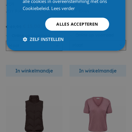
alle cookies in overeenstemming met ons
JDY
JDY
Cookiebeleid.
Lees verder
JDY Rok
JDY Bloes
ALLES ACCEPTEREN
€ 15,00
€ 29,99
€ 49,99
Online op voorraad
Online op voorraad
ZELF INSTELLEN
Maat
Maat
In winkelmandje
In winkelmandje