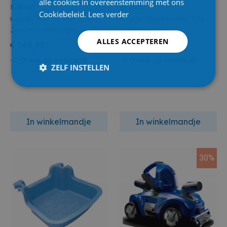
alle cookies in overeenstemming met ons
Kokido
Kokido
Cookiebeleid.
Lees verder
Kokido Telsa32 Pool & Spa
Kokido Thermometer Tutti-
Zwembadstofzuiger
frutti Ananas
ALLES ACCEPTEREN
Herlaadbaar
€ 149,95
€ 11,99
Online op voorraad
Online op voorraad
ZELF INSTELLEN
In winkelmandje
In winkelmandje
30%