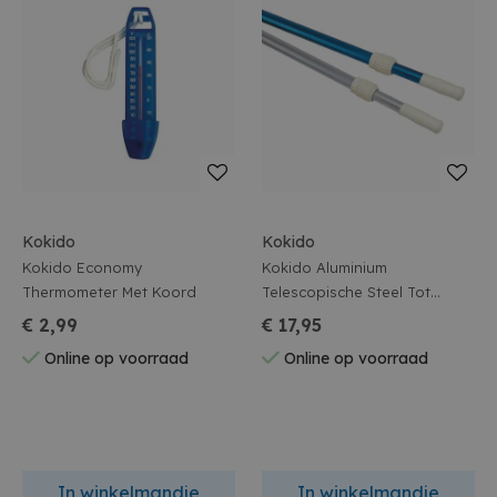
Kokido
Kokido
Kokido Economy
Kokido Aluminium
Thermometer Met Koord
Telescopische Steel Tot
360Cm
€ 2,99
€ 17,95
Online op voorraad
Online op voorraad
In winkelmandje
In winkelmandje