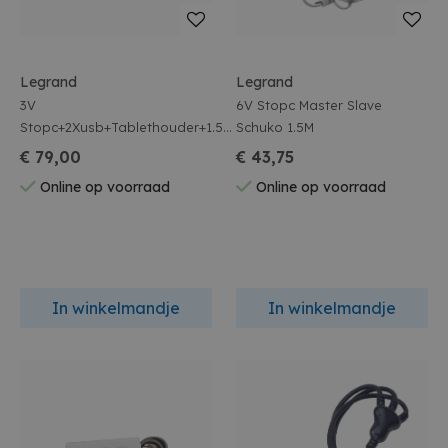
Legrand
Legrand
3V
6V Stopc Master Slave
Stopc+2Xusb+Tablethouder+1.5M
Schuko 1.5M
Zw
€ 79,00
€ 43,75
Online op voorraad
Online op voorraad
In winkelmandje
In winkelmandje