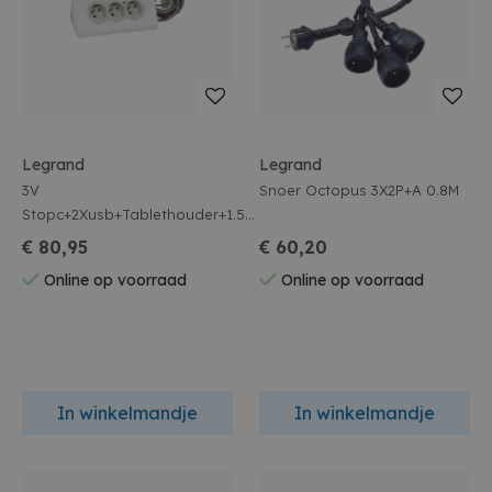
Legrand
Legrand
3V
Snoer Octopus 3X2P+A 0.8M
Stopc+2Xusb+Tablethouder+1.5M
W
€ 80,95
€ 60,20
Online op voorraad
Online op voorraad
In winkelmandje
In winkelmandje