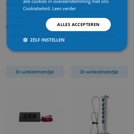
alle cookies in overeenstemming met ons
Legrand
Legrand
Cookiebeleid.
Lees verder
4V Stopcontact Comfort
4V Stopcontact +1.5M
+Sch +3M
ALLES ACCEPTEREN
€ 27,50
€ 14,20
Online op voorraad
Online op voorraad
ZELF INSTELLEN
In winkelmandje
In winkelmandje