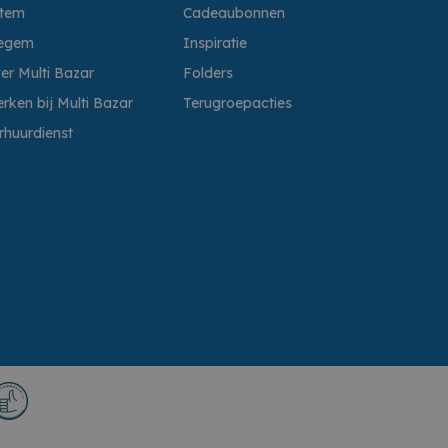
ttem
Cadeaubonnen
egem
Inspiratie
er Multi Bazar
Folders
rken bij Multi Bazar
Terugroepacties
rhuurdienst