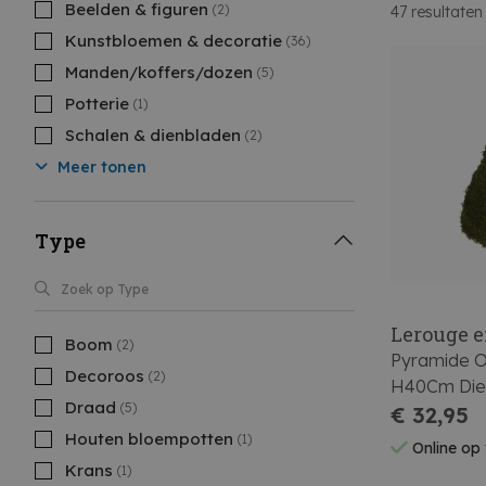
Beelden & figuren
(2)
47
resultaten
Kunstbloemen & decoratie
(36)
Manden/koffers/dozen
(5)
Potterie
(1)
Schalen & dienbladen
(2)
Meer tonen
Type
Lerouge e
Boom
(2)
Pyramide O
Decoroos
(2)
H40Cm Die
Draad
(5)
Breedte 2
€ 32,95
Houten bloempotten
(1)
Online op
Krans
(1)