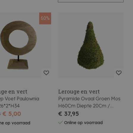
60%
ge en vert
Lerouge en vert
Op Voet Paulownia
Pyramide Ovaal Groen Mos
26*2*H34
H60Cm Diepte 20Cm /
€ 5,00
Breedte 30Cm
€ 37,95
5
Online op voorraad
ne op voorraad