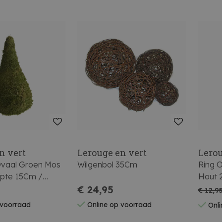
n vert
Lerouge en vert
Lerou
vaal Groen Mos
Wilgenbol 35Cm
Ring 
pte 15Cm /
Hout 
5Cm
€ 24,95
€ 12,9
 voorraad
Online op voorraad
Onli