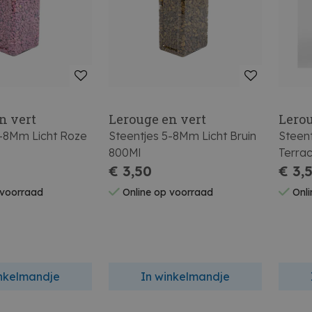
n vert
Lerouge en vert
Lerou
5-8Mm Licht Roze
Steentjes 5-8Mm Licht Bruin
Steent
800Ml
Terra
€ 3,50
€ 3,
 voorraad
Online op voorraad
Onli
inkelmandje
In winkelmandje