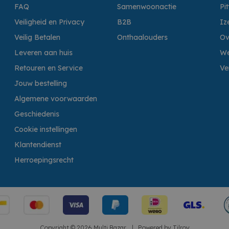
FAQ
Samenwoonactie
Pi
Veiligheid en Privacy
B2B
Iz
Veilig Betalen
Onthaalouders
Ov
Leveren aan huis
We
Retouren en Service
Ve
Jouw bestelling
Algemene voorwaarden
Geschiedenis
Cookie instellingen
Klantendienst
Herroepingsrecht
Copyright © 2026 Multi Bazar.
|
Powered by
Tilroy