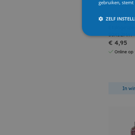
gebruiken, stemt
ZELF INSTEL
Lerouge e
Etalagespel
50X1.2Mm
€ 4,95
Online op
In w