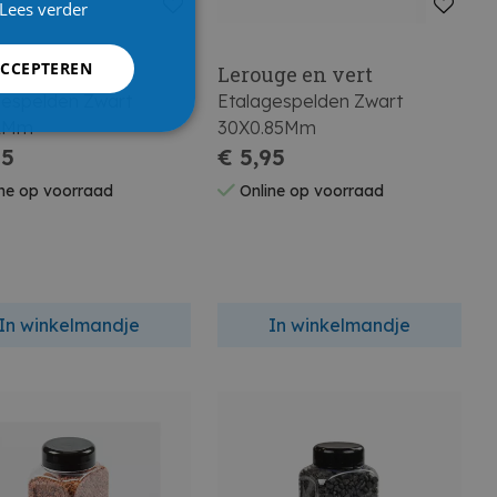
Lees verder
ACCEPTEREN
ge en vert
Lerouge en vert
gespelden Zwart
Etalagespelden Zwart
.2Mm
30X0.85Mm
95
€ 5,95
ne op voorraad
Online op voorraad
In winkelmandje
In winkelmandje