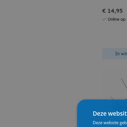
€ 14,95
Online op
In w
Deze websit
Deze website geb