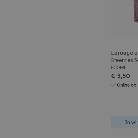
Lerouge e
Steentjes 
800Ml
€ 3,50
Online op
In w