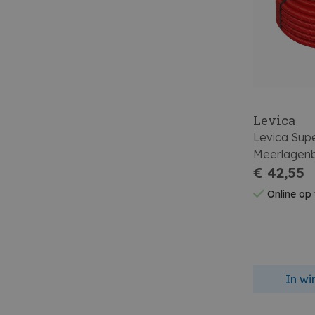
Levica
Levica Sup
Meerlagenbu
Cv Kunstst
€ 42,55
Rood
Online op
In w