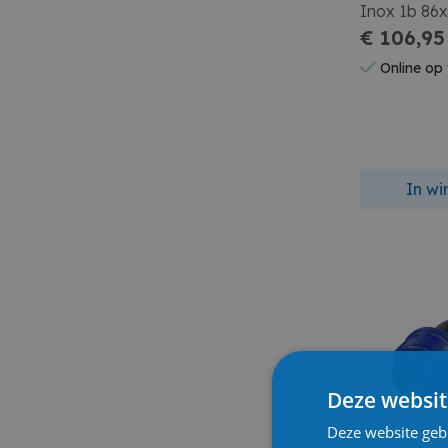
Inox 1b 86
€ 106,95
Online op
In w
Deze websit
Deze website geb