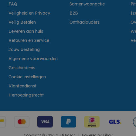
FAQ
Samenwoonactie
Pi
Veiligheid en Privacy
B2B
Iz
Veilig Betalen
Onthaalouders
Ov
Leveren aan huis
We
Retouren en Service
Ve
Jouw bestelling
Algemene voorwaarden
Geschiedenis
Cookie instellingen
Klantendienst
Herroepingsrecht
Copyright © 2026 Multi Bazar.
|
Powered by
Tilroy