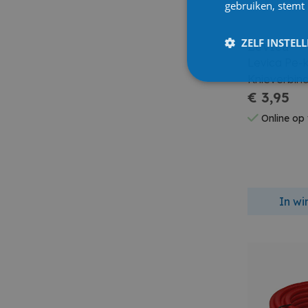
gebruiken, stemt
ZELF INSTEL
Levica
Levica Pe-k
Knieverbin
€ 3,95
Online op
In w