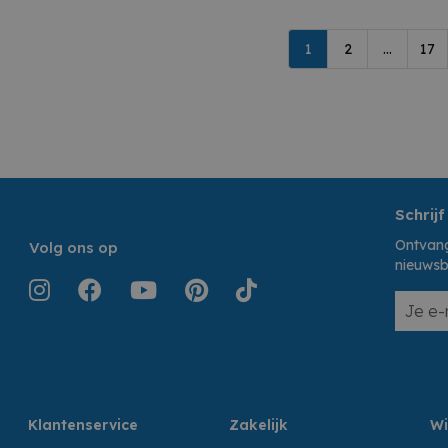
1
2
...
17
Schrijf
Ontvang
Volg ons op
nieuwsb
Klantenservice
Zakelijk
Wi