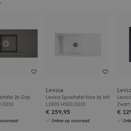
n
Levica
Levi
ltafel 2b Grijs
Levica Spoeltafel Noa 1b Wit
Levica
0 D210
L1000 H500 D210
Zwart
€ 259,95
€ 12
 voorraad
Online op voorraad
Onli