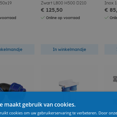
x50x19
Zwart L800 H500 D210
Inox 
€ 125,50
€ 85
 voorraad
Online op voorraad
Onli
inkelmandje
In winkelmandje
e maakt gebruik van cookies.
ruikt cookies om uw gebruikerservaring te verbeteren. Door onze