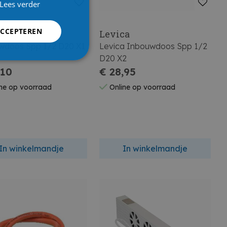
Lees verder
ACCEPTEREN
ca
Levica
wdoos Spp 1/2 D20 X1
Levica Inbouwdoos Spp 1/2
D20 X2
,10
€ 28,95
ne op voorraad
Online op voorraad
In winkelmandje
In winkelmandje