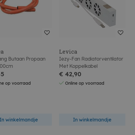
ca
Levica
ang Butaan Propaan
Iezy-Fan Radiatorventilator
200cm
Met Koppelkabel
45
€ 42,90
ne op voorraad
Online op voorraad
In winkelmandje
In winkelmandje