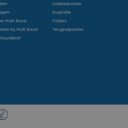
ttem
Cadeaubonnen
egem
Inspiratie
er Multi Bazar
Folders
rken bij Multi Bazar
Terugroepacties
rhuurdienst