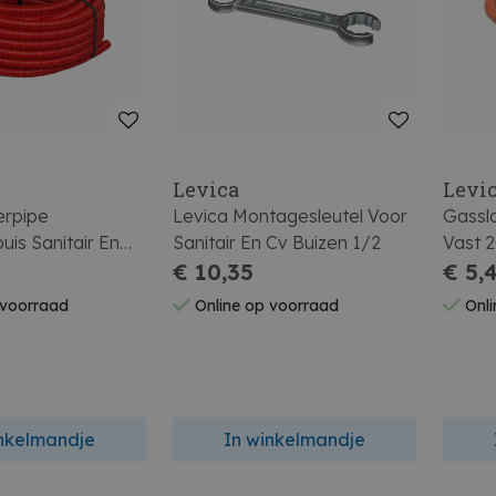
Levica
Levi
erpipe
Levica Montagesleutel Voor
Gassl
is Sanitair En
Sanitair En Cv Buizen 1/2
Vast 
of Ø16 Mm 25 M
€ 10,35
€ 5,
 voorraad
Online op voorraad
Onli
inkelmandje
In winkelmandje