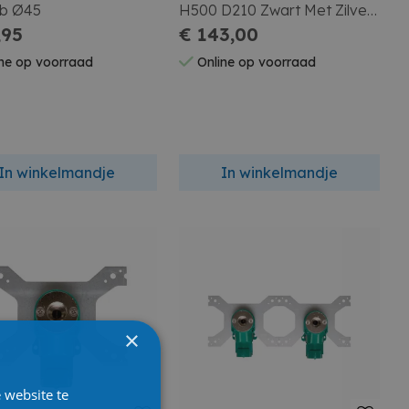
1b Ø45
H500 D210 Zwart Met Zilver
,95
Blinkende Puntjes
€ 143,00
ne op voorraad
Online op voorraad
In winkelmandje
In winkelmandje
×
 website te