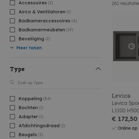
Accessoires
(2)
261
resultate
Airco & Ventilatoren
(1)
Badkameraccessoires
(4)
Badkamermeubelen
(10)
Beveiliging
(2)
Meer tonen
Type
Levica
Koppeling
(84)
Levica Spoe
Bochten
(1)
L1100 H50
Adapter
(1)
€ 172,50
Afdichtingsdraad
(1)
Online op
Beugels
(2)