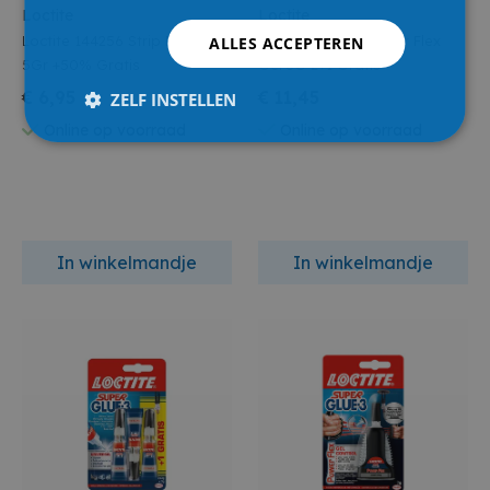
Loctite
Loctite
Loctite 144256 Strip Precision
Loctite 144780 Power Flex
ALLES ACCEPTEREN
5Gr +50% Gratis
Gel 3G 2+1 Gratis
€ 6,95
€ 11,45
ZELF INSTELLEN
Online op voorraad
Online op voorraad
In winkelmandje
In winkelmandje