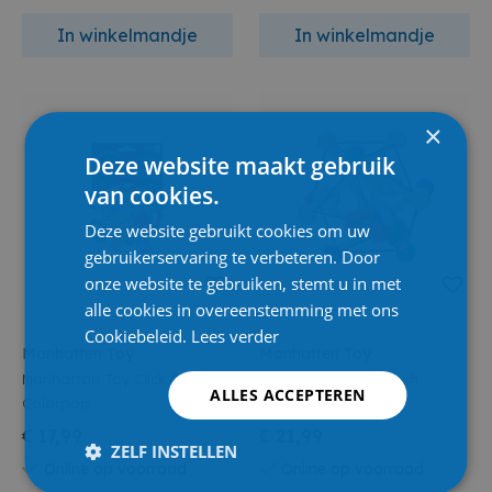
In winkelmandje
In winkelmandje
×
Deze website maakt gebruik
van cookies.
Deze website gebruikt cookies om uw
gebruikerservaring te verbeteren. Door
onze website te gebruiken, stemt u in met
alle cookies in overeenstemming met ons
Cookiebeleid.
Lees verder
Manhatten Toy
Manhatten Toy
Manhattan Toy Click Clack
Manhattan Toy Skwish
ALLES ACCEPTEREN
Colorpop
Colorpop
€ 17,99
€ 21,99
ZELF INSTELLEN
Online op voorraad
Online op voorraad