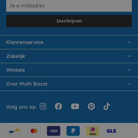
Inschrijven
Klantenservice
FAQ
Zakelijk
Veiligheid en Privacy
Samenwoonactie
Winkels
Veilig Betalen
B2B
Pittem
Over Multi Bazar
Leveren aan huis
Onthaalouders
Izegem
Retouren en Service
Cadeaubonnen
Over Multi Bazar
Jouw bestelling
Inspiratie
Volg ons op
Werken bij Multi Bazar
Algemene voorwaarden
Folders
Verhuurdienst
Geschiedenis
Terugroepacties
Cookie instellingen