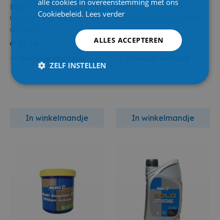
alle cookies in overeenstemming met ons
Marly
Marly
Cookiebeleid.
Lees verder
Ultra Kit Techn. Keuring 1 Kit
Marly Motorolie First 5W30
(2X 400Ml)
Vw 5L
ALLES ACCEPTEREN
€ 35,50
€ 38,45
Online op voorraad
Online op voorraad
ZELF INSTELLEN
In winkelmandje
In winkelmandje