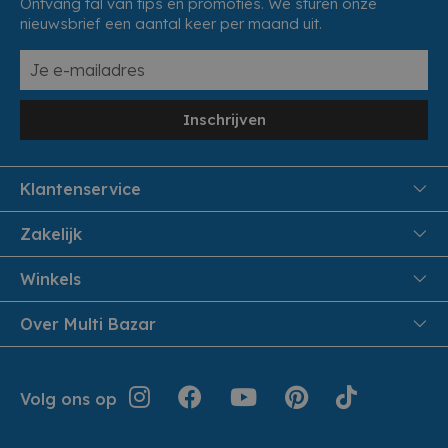
Ontvang tal van tips en promoties. We sturen onze
nieuwsbrief een aantal keer per maand uit.
Inschrijven
Klantenservice
FAQ
Zakelijk
Veiligheid en Privacy
Samenwoonactie
Winkels
Veilig Betalen
B2B
Pittem
Over Multi Bazar
Leveren aan huis
Onthaalouders
Izegem
Retouren en Service
Cadeaubonnen
Over Multi Bazar
Jouw bestelling
Inspiratie
Volg ons op
Werken bij Multi Bazar
Algemene voorwaarden
Folders