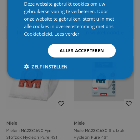
Deze website gebruikt cookies om uw
gebruikerservaring te verbeteren. Door
onze website te gebruiken, stemt u in met
alle cookies in overeenstemming met ons
In winkelmandje
In winkelmandje
Cookiebeleid.
Lees verder
ALLES ACCEPTEREN
ZELF INSTELLEN
Miele
Miele
Mielem Mi12281690 Fjm
Miele Mi12281680 Stofzak
Stofzak Hyclean Pure 4St
Hyclean Pure 4St