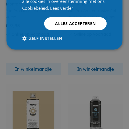
alle cookies in overeenstemming met ons
Montana
Montana
Cookiebeleid.
Lees verder
Mtn Pro Fluor Paint Green
Mtn Pro Anti-corrosive Ral
400ml
2004 Pure Orange 400ml
ALLES ACCEPTEREN
€ 9,95
€ 9,95
Online op voorraad
Online op voorraad
ZELF INSTELLEN
In winkelmandje
In winkelmandje