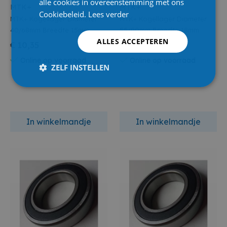
alle cookies in overeenstemming met ons
MTK+
MTK+
Cookiebeleid.
Lees verder
MTK+ Kogellager Diameter
MTK+ Kogellager Diameter
40/68mm Breedte 15mm
55/90mm Breedte 18mm
ALLES ACCEPTEREN
€ 10,35
€ 20,60
Online op voorraad
Online op voorraad
ZELF INSTELLEN
In winkelmandje
In winkelmandje