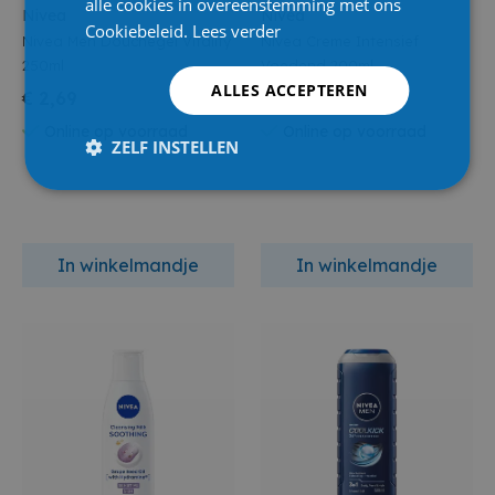
alle cookies in overeenstemming met ons
Nivea
Nivea
Cookiebeleid.
Lees verder
Nivea Men Douchegel Vitality
Nivea Creme Intensief
250ml
Voedend 200ml
ALLES ACCEPTEREN
€ 2,69
€ 4,49
Online op voorraad
Online op voorraad
ZELF INSTELLEN
In winkelmandje
In winkelmandje