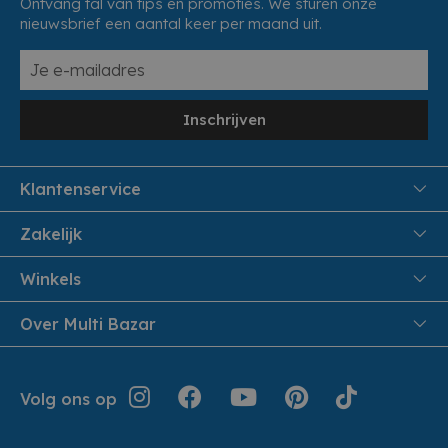
Ontvang tal van tips en promoties. We sturen onze
nieuwsbrief een aantal keer per maand uit.
Inschrijven
Klantenservice
FAQ
Zakelijk
Veiligheid en Privacy
Samenwoonactie
Winkels
Veilig Betalen
B2B
Pittem
Over Multi Bazar
Leveren aan huis
Onthaalouders
Izegem
Retouren en Service
Cadeaubonnen
Over Multi Bazar
Jouw bestelling
Inspiratie
Volg ons op
Werken bij Multi Bazar
Algemene voorwaarden
Folders