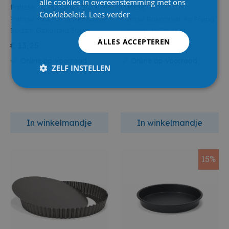
alle cookies in overeenstemming met ons
Patisse
Patisse
Cookiebeleid.
Lees verder
Patisse Taartvorm Met Losse
Patisse Bakpapier Air Frying
Bodem Gekarteld 30Cm
Vierkant 20Cm 20St
ALLES ACCEPTEREN
€ 13,25
€ 3,50
Online op voorraad
Online op voorraad
ZELF INSTELLEN
In winkelmandje
In winkelmandje
15%