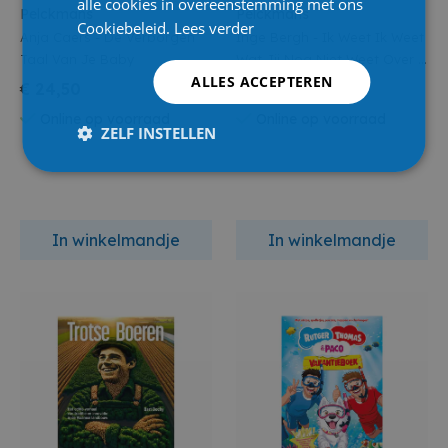
alle cookies in overeenstemming met ons
Pelckmans
Pelckmans
Cookiebeleid.
Lees verder
Anja Caers - De Verborgen
Inge Bergh - Ik Weet Ik Weet
Taal Van Je Baby
Wat Jij Nog Niet Weet Over .
ALLES ACCEPTEREN
De Moestuin
€ 24,50
€ 17,00
Online op voorraad
Online op voorraad
ZELF INSTELLEN
In winkelmandje
In winkelmandje