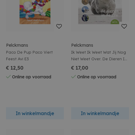
Pelckmans
Pelckmans
Paco De Pup Paco Viert
Ik Weet Ik Weet Wat Jij Nog
Feest Avi E3
Niet Weet Over. De Dieren In
De Zee
€ 12,50
€ 17,00
Online op voorraad
Online op voorraad
In winkelmandje
In winkelmandje