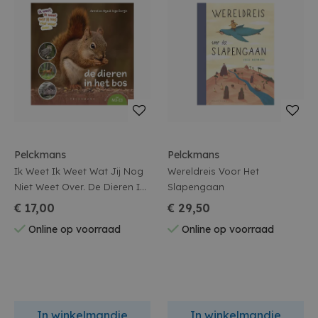
Pelckmans
Pelckmans
Ik Weet Ik Weet Wat Jij Nog
Wereldreis Voor Het
Niet Weet Over. De Dieren In
Slapengaan
Het Bos
€ 17,00
€ 29,50
Online op voorraad
Online op voorraad
In winkelmandje
In winkelmandje