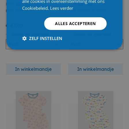
alle cookies in overeenstemming met ons
Petit Bateau
Petit Bateau
Cookiebeleid.
Lees verder
Petit Bateau Pyjama
Petit Bateau Pyjama
ALLES ACCEPTEREN
€ 47,00
€ 29,00
Online op voorraad
Online op voorraad
ZELF INSTELLEN
Maat
Maat
In winkelmandje
In winkelmandje