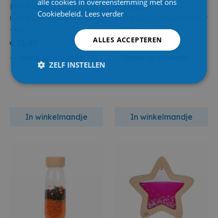
alle cookies in overeenstemming met ons
Petit Boum
Petit Boum
Cookiebeleid.
Lees verder
Petit Boum - Sensorische Fles
Petit Boum - Sensorische Ster
- Aap
- Orionis
ALLES ACCEPTEREN
€ 13,99
€ 21,95
Online op voorraad
Online op voorraad
ZELF INSTELLEN
In winkelmandje
In winkelmandje