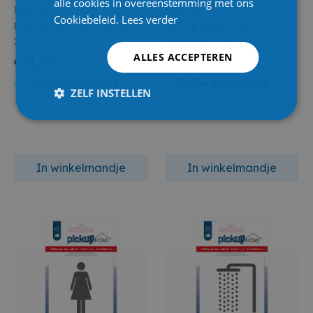
alle cookies in overeenstemming met ons
Pick-Up
Pick-Up
Cookiebeleid.
Lees verder
Pick Up Route Acryl Wc Wit 9
Pick Up Route Acryl
X 9 Cm
Slaapkamer Wit 9 X 9 Cm
ALLES ACCEPTEREN
€ 11,30
€ 11,00
Online op voorraad
Online op voorraad
ZELF INSTELLEN
In winkelmandje
In winkelmandje