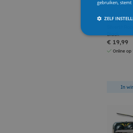
gebruiken, stemt
ZELF INSTEL
Silverlit
Silverlit R
Black
€ 19,99
Online op
In w