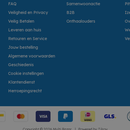
FAQ
Samenwoonactie
Pi
Veiligheid en Privacy
B2B
Iz
Veilig Betalen
Onthaalouders
Ov
Leveren aan huis
We
Retouren en Service
Ve
Jouw bestelling
Algemene voorwaarden
Geschiedenis
Cookie instellingen
Klantendienst
Herroepingsrecht
Copyright © 2026 Multi Bazar.
|
Powered by
Tilroy