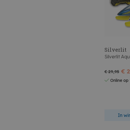
Silverlit
Silverlit Aq
€ 
€ 29,95
Online op
In w