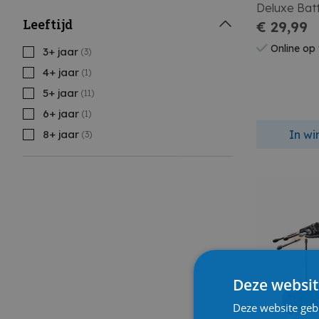
Deluxe Bat
Leeftijd
€ 29,99
Online op
3+ jaar
(3)
4+ jaar
(1)
5+ jaar
(11)
6+ jaar
(1)
In w
8+ jaar
(3)
Deze websit
Deze website geb