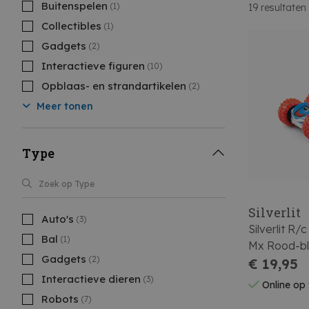
Buitenspelen
(1)
19
resultaten
Collectibles
(1)
Gadgets
(2)
Interactieve figuren
(10)
Opblaas- en strandartikelen
(2)
Meer tonen
Type
Silverlit
Auto's
(3)
Silverlit R/
Bal
(1)
Mx Rood-b
Gadgets
(2)
€ 19,95
Interactieve dieren
(3)
Online op
Robots
(7)