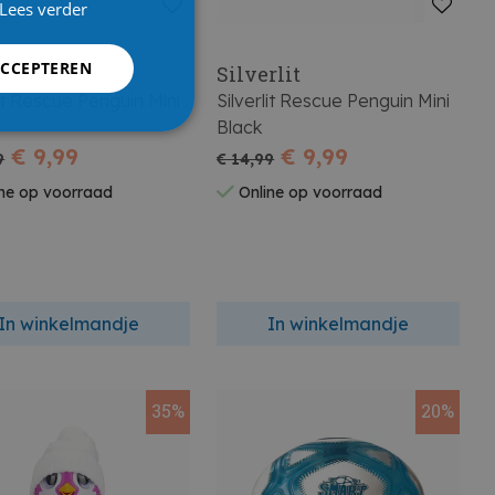
Lees verder
ACCEPTEREN
rlit
Silverlit
lit Rescue Penguin Mini
Silverlit Rescue Penguin Mini
Black
€ 9,99
€ 9,99
9
€ 14,99
ne op voorraad
Online op voorraad
In winkelmandje
In winkelmandje
35%
20%