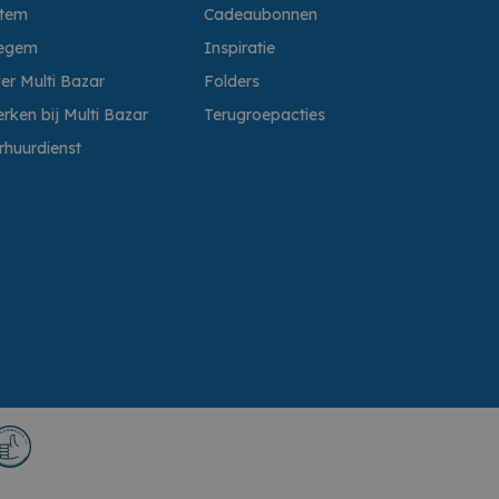
ttem
Cadeaubonnen
egem
Inspiratie
er Multi Bazar
Folders
rken bij Multi Bazar
Terugroepacties
rhuurdienst