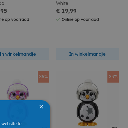
do
White
,95
€ 19,99
ne op voorraad
Online op voorraad
In winkelmandje
In winkelmandje
35%
35%
×
 website te