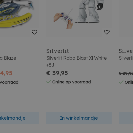
Silverlit
Silve
ua Blaze
Silverlit Robo Blast Xl White
Silver
+5J
24,95
€ 39,95
€ 29,9
Online op voorraad
 voorraad
Onli
inkelmandje
In winkelmandje