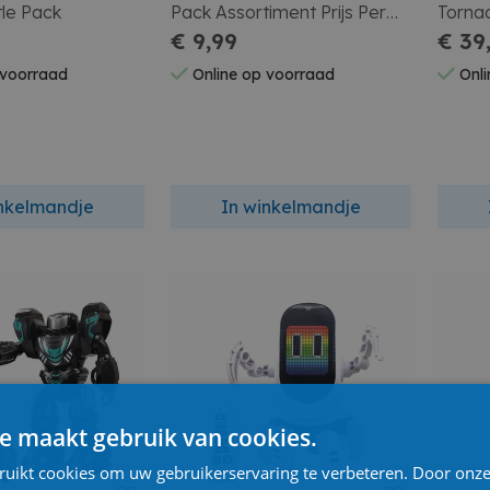
tle Pack
Pack Assortiment Prijs Per
Torna
Stuk
€ 9,99
€ 39
 voorraad
Online op voorraad
Onli
inkelmandje
In winkelmandje
e maakt gebruik van cookies.
ruikt cookies om uw gebruikerservaring te verbeteren. Door onze