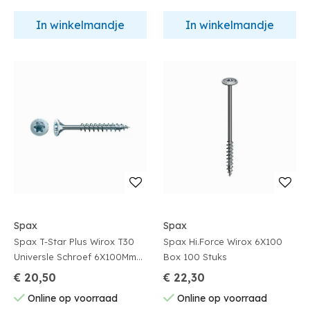
In winkelmandje
In winkelmandje
Spax
Spax
Spax T-Star Plus Wirox T30
Spax Hi.Force Wirox 6X100
Universle Schroef 6X100Mm
Box 100 Stuks
100 Stuks
€ 20,50
€ 22,30
Online op voorraad
Online op voorraad