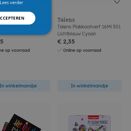
Lees verder
ACCEPTEREN
ns
Talens
Plakkaatverf 16Ml 100
Talens Plakkaatverf 16Ml 501
Lichtblauw Cyaan
35
€ 2,35
ne op voorraad
Online op voorraad
In winkelmandje
In winkelmandje