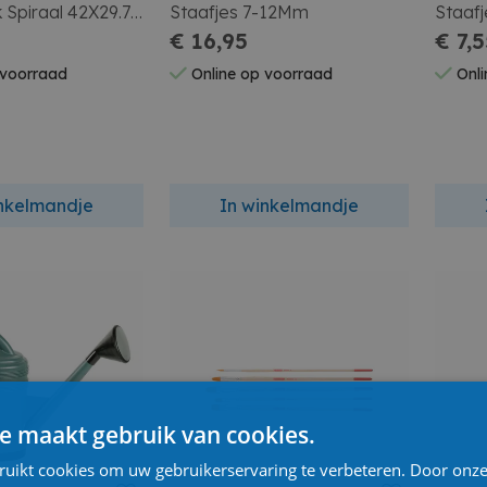
 Spiraal 42X29.7
Staafjes 7-12Mm
Staaf
len
€ 16,95
€ 7,
 voorraad
Online op voorraad
Onli
inkelmandje
In winkelmandje
e maakt gebruik van cookies.
ruikt cookies om uw gebruikerservaring te verbeteren. Door onze