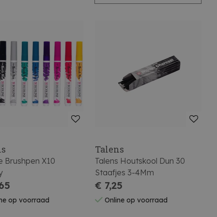
ns
Talens
ne Brushpen X10
Talens Houtskool Dun 30
y
Staafjes 3-4Mm
,65
€ 7,25
ne op voorraad
Online op voorraad