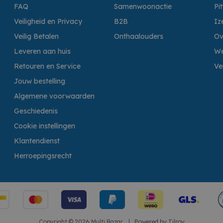
FAQ
Samenwoonactie
Pi
Veiligheid en Privacy
B2B
Iz
Veilig Betalen
Onthaalouders
Ov
Leveren aan huis
We
Retouren en Service
Ve
Jouw bestelling
Algemene voorwaarden
Geschiedenis
Cookie instellingen
Klantendienst
Herroepingsrecht
Copyright © 2026 Multi Bazar.
|
Powered by
Tilroy