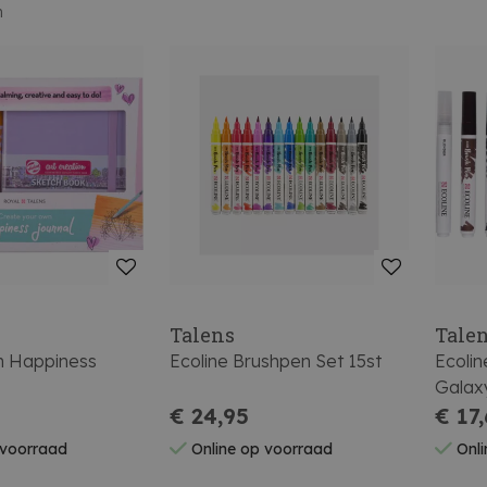
n
Talens
Tale
on Happiness
Ecoline Brushpen Set 15st
Ecoli
Galax
€ 24,95
€ 17
 voorraad
Online op voorraad
Onli