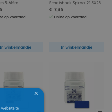
jes 5-6Mm
Schetsboek Spiraal 21.5X28
55
110G 80 Vellen
€ 7,35
ne op voorraad
Online op voorraad
In winkelmandje
In winkelmandje
×
 website te