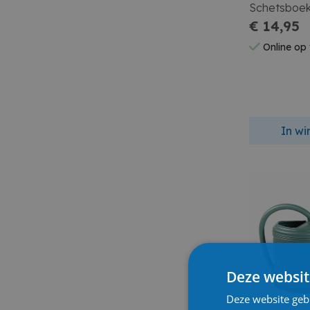
Schetsboek
110G 80 Vel
€ 14,95
Online op
In w
Deze websit
Deze website geb