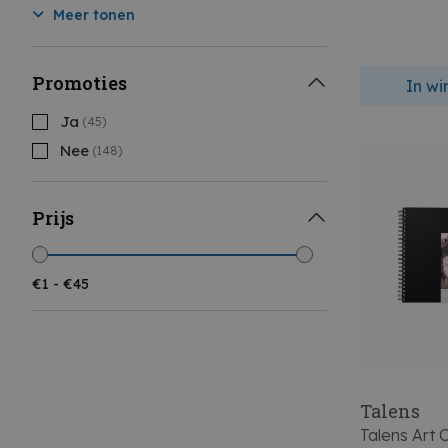
Meer tonen
Promoties
In w
Ja
(45)
Nee
(148)
Prijs
Talens
Talens Art 