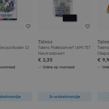
Talens
Tale
leurpotloden 12
Talens Plakkaatverf 16Ml 737
Talens
Neutraalzwart
Oliepa
€ 2,35
€ 9,
 voorraad
Online op voorraad
Onli
inkelmandje
In winkelmandje