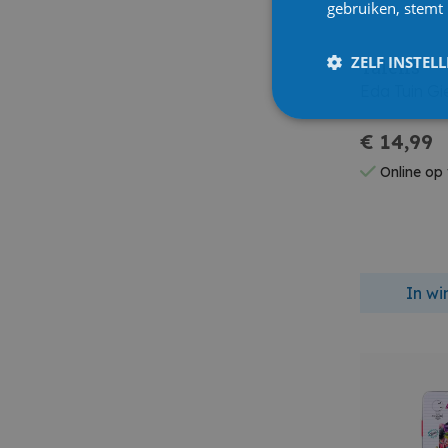
gebruiken, stemt
ZELF INSTEL
Talens
Eda Tuin Gi
€ 14,99
Online op
In w