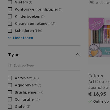
Gieters
(1)
193
resultate
Kantoor- en printpapier
(1)
Kinderboeken
(1)
Kleuren en tekenen
(17)
Schilderen
(146)
Meer tonen
Type
Talens
Acrylverf
(40)
Art Creati
Aquarelverf
(3)
Journal Set
Brushpennen
(2)
€ 16,95
Calligrafie
(15)
Online op
Gieter
(1)