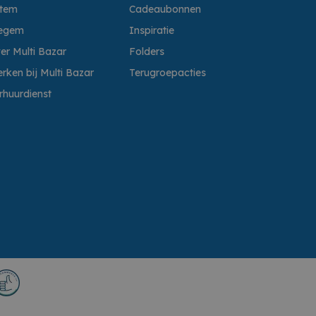
ttem
Cadeaubonnen
egem
Inspiratie
er Multi Bazar
Folders
rken bij Multi Bazar
Terugroepacties
rhuurdienst