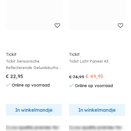
Tickit
Tickit
Tickit Sensorische
Tickit Licht Paneel A3
Reflecterende Geluidsbutton
Set Van 3
€ 22,95
€ 49,95
€ 74,99
Online op voorraad
Online op voorraad
In winkelmandje
In winkelmandje