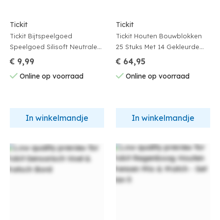
Tickit
Tickit
Tickit Bijtspeelgoed
Tickit Houten Bouwblokken
Speelgoed Silisoft Neutrale
25 Stuks Met 14 Gekleurde
Kleuren
Acryl Blokjes Op Tray
€ 9,99
€ 64,95
27X27Cm +3 Jaar
Online op voorraad
Online op voorraad
In winkelmandje
In winkelmandje