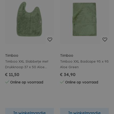
Timboo
Timboo
Timboo XXL Slabbetje met
Timboo XXL Badcape 95 x 95
Drukknoop 37 x 50 Aloe
Aloe Green
Green
€ 11,50
€ 34,90
Online op voorraad
Online op voorraad
In winkelmandje
In winkelmandje