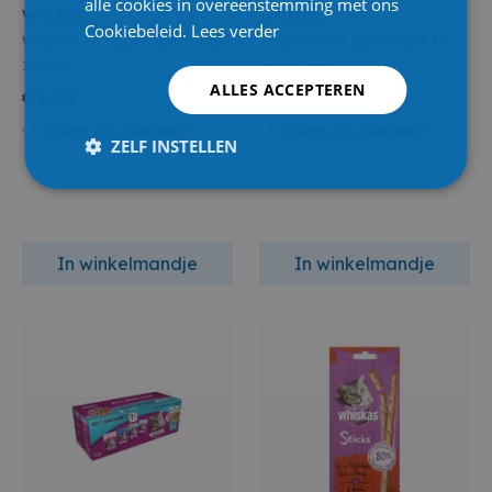
alle cookies in overeenstemming met ons
Whiskas
Whiskas
Cookiebeleid.
Lees verder
Whiskas Dry Core Junior Kip
Whiskas Dry Core Adult 1+
1.9Kgr
Tonijn 7Kg
ALLES ACCEPTEREN
€ 6,69
€ 25,95
Online op voorraad
Online op voorraad
ZELF INSTELLEN
In winkelmandje
In winkelmandje