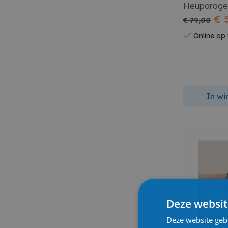
Heupdrage
Limited Kla
€ 
€ 79,00
Online op
In w
Deze websit
Deze website geb