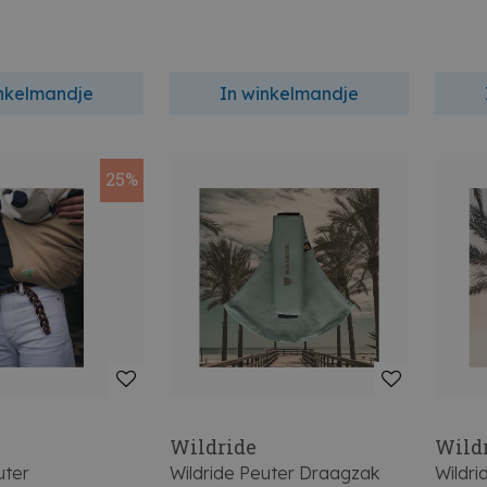
inkelmandje
In winkelmandje
25%
Wildride
Wild
uter
Wildride Peuter Draagzak
Wildr