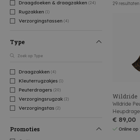
Draagdoeken & draagzakken
(24)
29
resultaten
Rugzakken
(1)
Verzorgingstassen
(4)
Type
Draagzakken
(4)
Kleuterrugzakjes
(1)
Peuterdragers
(20)
Wildride
Verzorgingsrugzak
(2)
Wildride Pe
Verzorgingstas
(2)
Heupdrage
Brown Leo
€ 89,00
Promoties
Online op