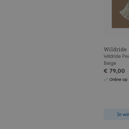
Wildride
Wildride P
Beige
€ 79,00
Online op
In w