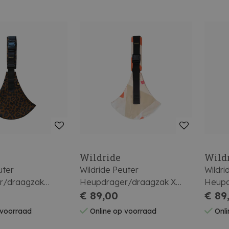
Wildride
Wild
uter
Wildride Peuter
Wildri
r/draagzak
Heupdrager/draagzak X
Heupd
pard
Mariemarie Orange Graphic
€ 89,00
Off W
€ 89
 voorraad
Online op voorraad
Onli