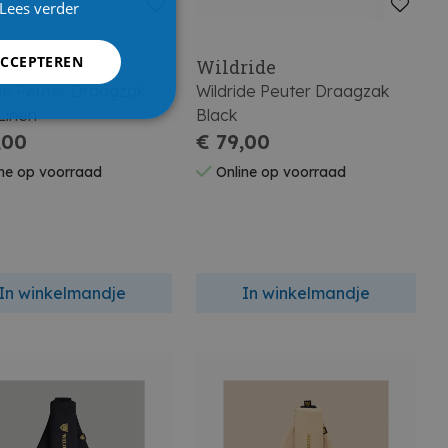
Lees verder
ACCEPTEREN
ride
Wildride
ide Peuter Draagzak
Wildride Peuter Draagzak
Linen
Black
,00
€ 79,00
ne op voorraad
Online op voorraad
In winkelmandje
In winkelmandje