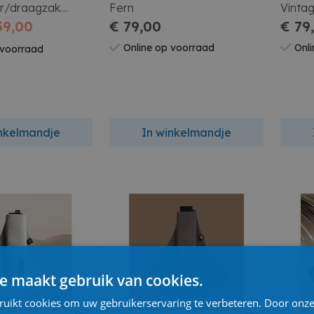
r/draagzak
Fern
Vinta
vertje
59,00
€ 79,00
€ 79
Online op voorraad
Onli
 voorraad
inkelmandje
In winkelmandje
e maakt gebruik van cookies.
ruikt cookies om uw gebruikerservaring te verbeteren. Door onze