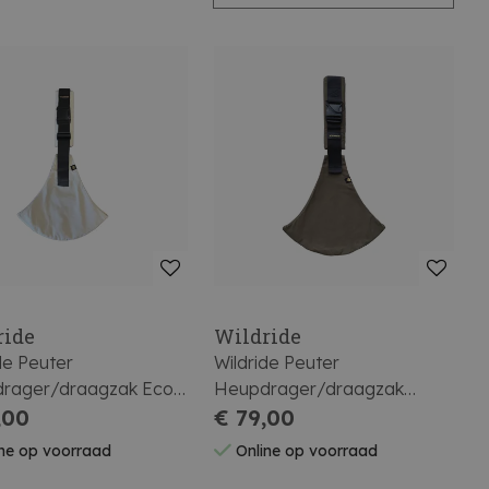
ride
Wildride
de Peuter
Wildride Peuter
rager/draagzak Eco
Heupdrager/draagzak
hite
,00
Coffee
€ 79,00
ne op voorraad
Online op voorraad