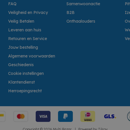
FAQ
Samenwoonactie
Pi
Veiligheid en Privacy
B2B
Iz
Veilig Betalen
Onthaalouders
Ov
Leveren aan huis
We
Retouren en Service
Ve
Jouw bestelling
Algemene voorwaarden
Geschiedenis
Cookie instellingen
Klantendienst
Herroepingsrecht
Copyright © 2026 Multi Bazar.
|
Powered by
Tilroy