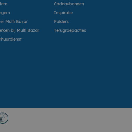
ttem
Cadeaubonnen
egem
Inspiratie
er Multi Bazar
Folders
rken bij Multi Bazar
Terugroepacties
rhuurdienst