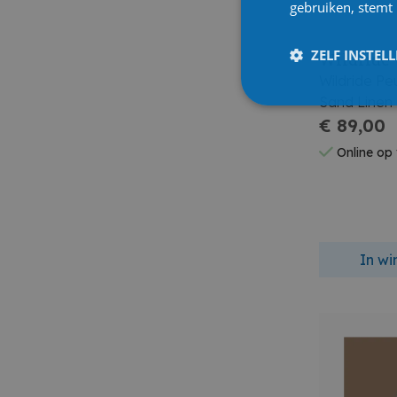
gebruiken, stemt
ZELF INSTEL
Wildride
Wildride P
Sand Linen
€ 89,00
Online op
In w