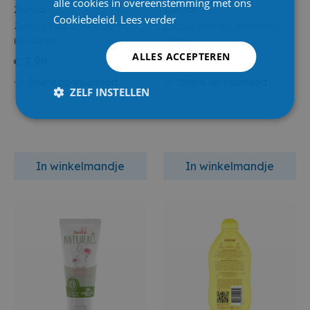
alle cookies in overeenstemming met ons
Zwitsal
Zwitsal
Cookiebeleid.
Lees verder
Zwitsal Kids Shampoo Anti-
Zwitsal Anti-Klit Shampoo
Klit 400Ml
400Ml
ALLES ACCEPTEREN
€ 3,99
€ 4,59
Online op voorraad
Online op voorraad
ZELF INSTELLEN
In winkelmandje
In winkelmandje