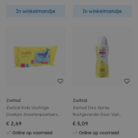
In winkelmandje
In winkelmandje
Zwitsal
Zwitsal
Zwitsal Kids Vochtige
Zwitsal Deo Spray
Doekjes Snoetenpoetsers
Rustgevende Geur Van
40st
Rozenblaadjes Poederzacht
€ 2,69
€ 5,09
100Ml
Online op voorraad
Online op voorraad