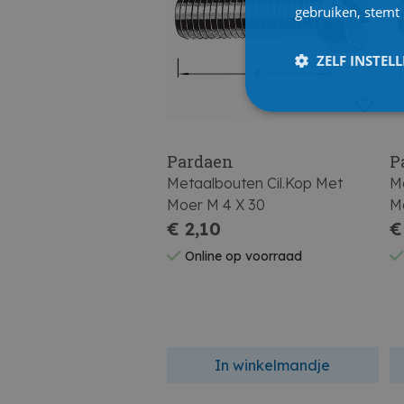
gebruiken, stemt
ZELF INSTEL
Pardaen
P
Metaalbouten Cil.Kop Met
Me
Moer M 4 X 30
M
€ 2,10
€
Online op voorraad
In winkelmandje