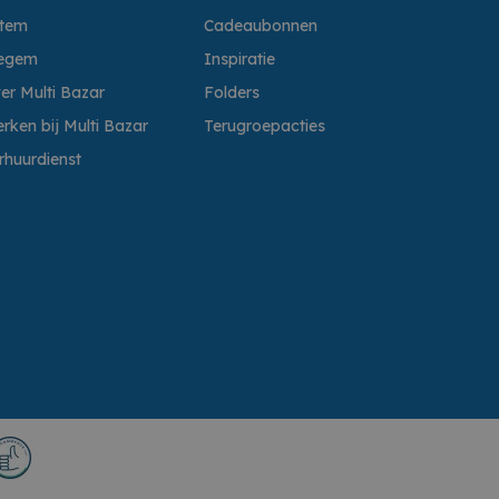
ttem
Cadeaubonnen
egem
Inspiratie
er Multi Bazar
Folders
rken bij Multi Bazar
Terugroepacties
rhuurdienst