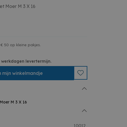
et Moer M 3 X 16
€ 50 op kleine pakjes.
 3 werkdagen levertermijn.
n
mijn
winkelmandje
 Moer M 3 X 16
10012