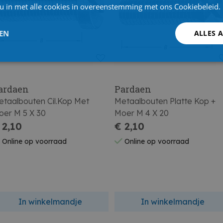
 u in met alle cookies in overeenstemming met ons Cookiebeleid.
LEN
ALLES 
ardaen
Pardaen
taalbouten Cil.Kop Met
Metaalbouten Platte Kop +
oer M 5 X 30
Moer M 4 X 20
 2,10
€ 2,10
Online op voorraad
Online op voorraad
In winkelmandje
In winkelmandje