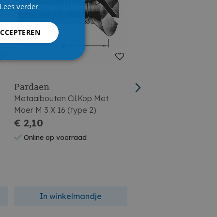
Lees verder
ACCEPTEREN
Pardaen
Pardaen
Metaalbouten Cil.Kop Met
Metaalbouten Cil.Kop 
Moer M 3 X 16 (type 2)
Moer M 4 X 30
€ 2,10
€ 2,10
Online op voorraad
Online op voorraad
In winkelmandje
In winkelmandj