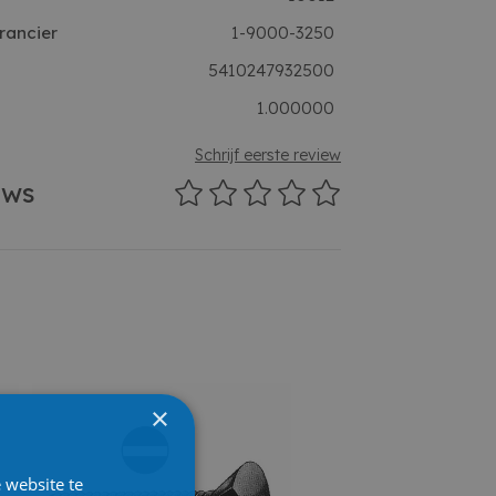
rancier
1-9000-3250
5410247932500
1.000000
Schrijf eerste review
ews
×
 website te