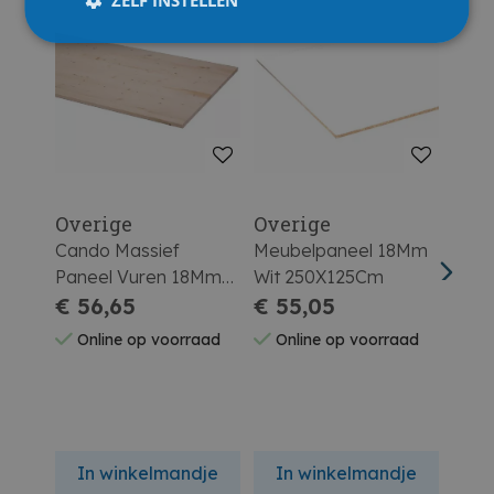
Overige
Overige
Ove
Cando Massief
Meubelpaneel 18Mm
Meub
Paneel Vuren 18Mm
Wit 250X125Cm
Rech
250X60Cm
€ 56,65
€ 55,05
250
€ 1
Online op voorraad
Online op voorraad
On
In winkelmandje
In winkelmandje
In