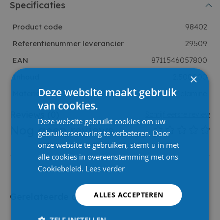
Specificaties
Product code
98402
Referentienummer leverancier
29509
EAN
8711546057800
×
Inhoud
2.500000
Deze website maakt gebruik
Materiaal
Melamine
van cookies.
Reviews
(0)
Schrijf eerste review
Deze website gebruikt cookies om uw
Nog geen reviews
gebruikerservaring te verbeteren. Door
onze website te gebruiken, stemt u in met
alle cookies in overeenstemming met ons
Cookiebeleid.
Lees verder
ALLES ACCEPTEREN
Gerelateerde artikelen
ZELF INSTELLEN