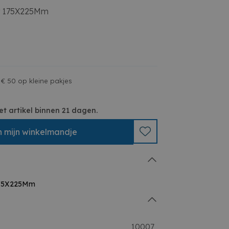
it 175X225Mm
 € 50 op kleine pakjes
et artikel binnen 21 dagen.
n
mijn
winkelmandje
175X225Mm
10007