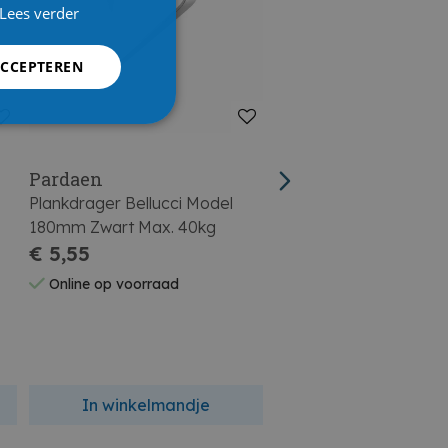
Lees verder
ACCEPTEREN
Pardaen
Pardaen
Plankdrager Bellucci Model
Plankendrager Buismo
180mm Zwart Max. 40kg
€ 5,55
€ 6,61
Online op voorraad
Online op voorraad
In winkelmandje
In winkelmandj