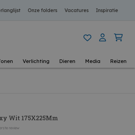
rlanglijst
Onze folders
Vacatures
Inspiratie
onen
Verlichting
Dieren
Media
Reizen
oxy Wit 175X225Mm
erste review