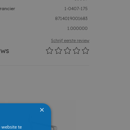
rancier
1-0407-175
8714019001683
1.000000
Schrijf eerste review
ews
×
 website te