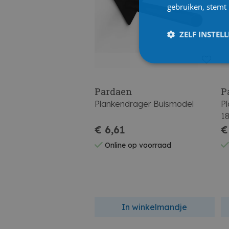
gebruiken, stemt
ZELF INSTEL
Pardaen
P
Plankendrager Buismodel
Pl
1
€ 6,61
€
Online op voorraad
In winkelmandje