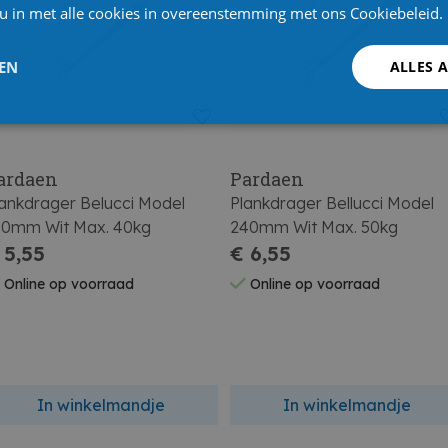
 u in met alle cookies in overeenstemming met ons Cookiebeleid.
LEN
ALLES 
ardaen
Pardaen
ankdrager Belucci Model
Plankdrager Bellucci Model
80mm Wit Max. 40kg
240mm Wit Max. 50kg
 5,55
€ 6,55
Online op voorraad
Online op voorraad
In winkelmandje
In winkelmandje