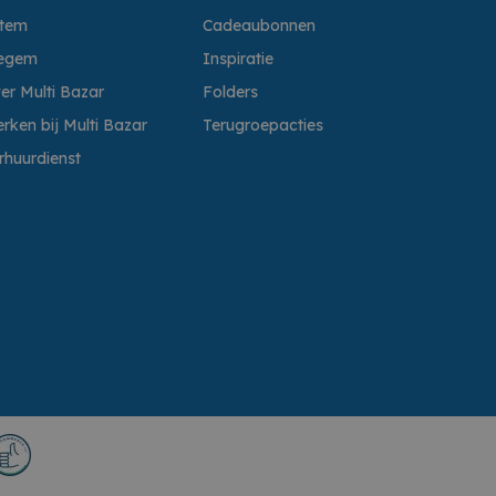
ttem
Cadeaubonnen
egem
Inspiratie
er Multi Bazar
Folders
rken bij Multi Bazar
Terugroepacties
rhuurdienst