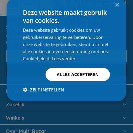
Thuis in onze winkel
×
Deze website maakt gebruik
van cookies.
Schrijf je in op onze nieuwsbrief
Deze website gebruikt cookies om uw
Ontvang tal van tips en promoties. We sturen onze
gebruikerservaring te verbeteren. Door
nieuwsbrief een aantal keer per maand uit.
onze website te gebruiken, stemt u in met
alle cookies in overeenstemming met ons
Cookiebeleid.
Lees verder
Inschrijven
ALLES ACCEPTEREN
ZELF INSTELLEN
Klantenservice
FAQ
Zakelijk
Veiligheid en Privacy
Samenwoonactie
Winkels
Veilig Betalen
B2B
Pittem
Over Multi Bazar
Leveren aan huis