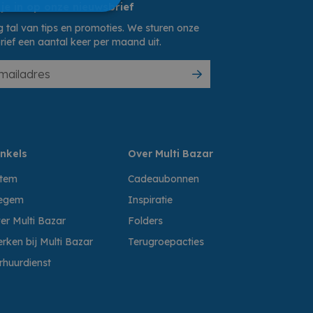
 je in op onze nieuwsbrief
 tal van tips en promoties. We sturen onze
rief een aantal keer per maand uit.
nkels
Over Multi Bazar
ttem
Cadeaubonnen
egem
Inspiratie
er Multi Bazar
Folders
rken bij Multi Bazar
Terugroepacties
rhuurdienst