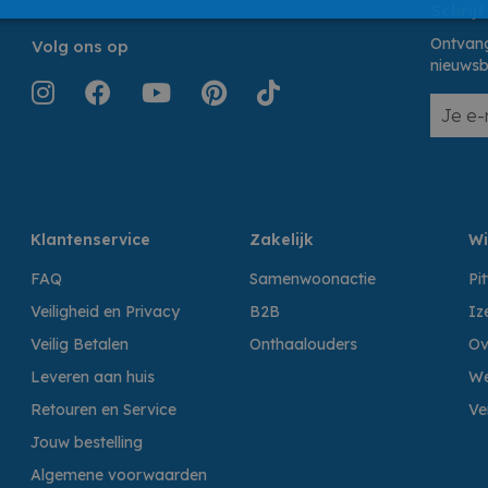
Schrijf
Ontvang
Volg ons op
nieuwsb
Klantenservice
Zakelijk
Wi
FAQ
Samenwoonactie
Pi
Veiligheid en Privacy
B2B
Iz
Veilig Betalen
Onthaalouders
Ov
Leveren aan huis
We
Retouren en Service
Ve
Jouw bestelling
Algemene voorwaarden