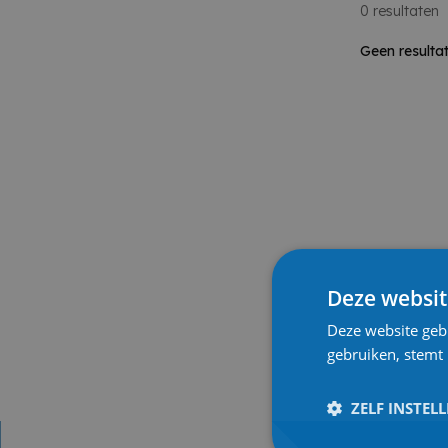
0
resultaten
Geen resulta
Deze websit
Deze website geb
gebruiken, stemt
ZELF INSTEL