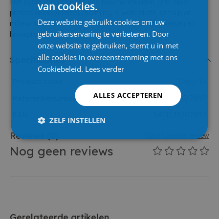
Het Scala Protect Licht Eco Beschermkarton 12m² biedt
van cookies.
professionele vloerbescherming, is waterdicht, antislip en
Deze website gebruikt cookies om uw
milieuvriendelijk. Ideaal voor renovatie, schilderwerken en
gebruikerservaring te verbeteren. Door
bouwprojecten.
onze website te gebruiken, stemt u in met
alle cookies in overeenstemming met ons
Specificaties
Cookiebeleid.
Lees verder
Product code
1065713
ALLES ACCEPTEREN
Referentienummer leverancier
9100.7897
EAN
5411175307897
ZELF INSTELLEN
Reviews
(0)
Schrijf eerste review
Nog geen reviews
Gerelateerde artikelen