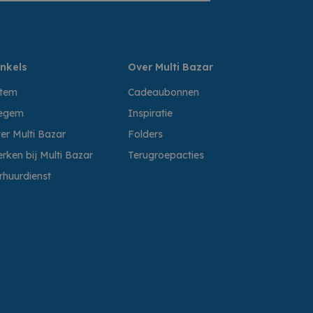
nkels
Over Multi Bazar
ttem
Cadeaubonnen
egem
Inspiratie
er Multi Bazar
Folders
rken bij Multi Bazar
Terugroepacties
rhuurdienst