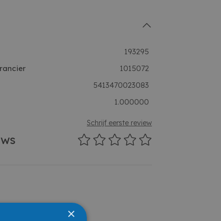
193295
rancier
1015072
5413470023083
1.000000
Schrijf eerste review
ews
×