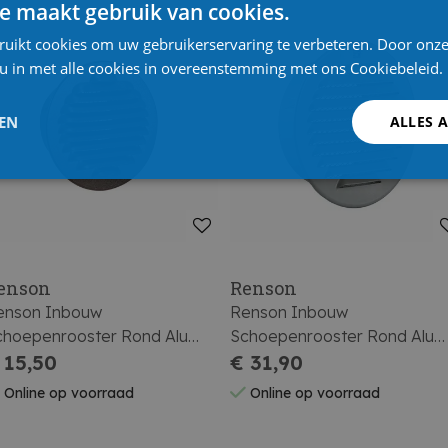
e maakt gebruik van cookies.
ruikt cookies om uw gebruikerservaring te verbeteren. Door onze
 u in met alle cookies in overeenstemming met ons Cookiebeleid.
LEN
ALLES 
enson
Renson
enson Inbouw
Renson Inbouw
choepenrooster Rond Alu
Schoepenrooster Rond Alu
5r Diam 80 Ral 9005 Zwart
 15,50
435r Diam 120 Ral 9006
€ 31,90
Natuur
Online op voorraad
Online op voorraad