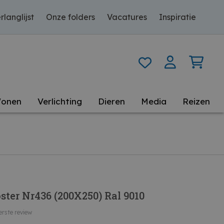
rlanglijst
Onze folders
Vacatures
Inspiratie
onen
Verlichting
Dieren
Media
Reizen
ter Nr436 (200X250) Ral 9010
erste review