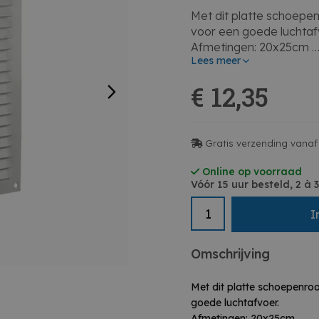
Met dit platte schoepe
voor een goede luchtaf
Afmetingen: 20x25cm
Lees meer
Kleur: zuiver wit
€ 12,35
Gratis verzending vanaf
Online op voorraad
Vóór 15 uur besteld, 2 à
I
Omschrijving
Met dit platte schoepenro
goede luchtafvoer.
Afmetingen: 20x25cm