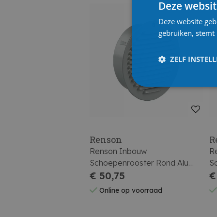
Deze websit
Deze website geb
gebruiken, stemt
ZELF INSTEL
Renson
R
Renson Inbouw
R
Schoepenrooster Rond Alu
S
435r (dia 150) Ral 9006
€ 50,75
43
€
(natuur)
Online op voorraad