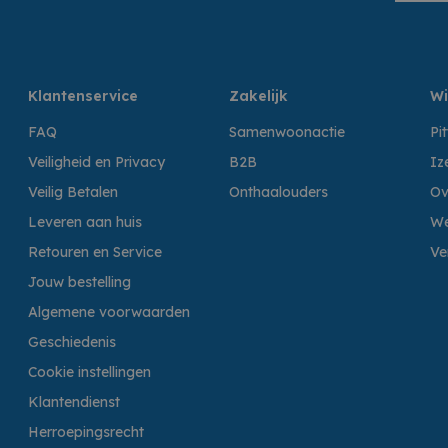
Klantenservice
Zakelijk
Wi
FAQ
Samenwoonactie
Pi
Veiligheid en Privacy
B2B
Iz
Veilig Betalen
Onthaalouders
Ov
Leveren aan huis
We
Retouren en Service
Ve
Jouw bestelling
Algemene voorwaarden
Geschiedenis
Cookie instellingen
Klantendienst
Herroepingsrecht