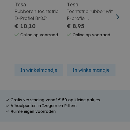
Tesa
Tesa
Tes
Rubberen tochtstrip
Tochtstrip rubber Wit
Tocht
D-Profiel Br.8Jr
P-profiel
Schu
€ 10,10
06X09X5.5Mm
€ 8,95
09X
€ 3
5390/08
Online op voorraad
Online op voorraad
On
In winkelmandje
In winkelmandje
In
Gratis verzending vanaf € 50 op kleine pakjes.
Afhaalpunten in Izegem en Pittem.
Ruime eigen voorraden