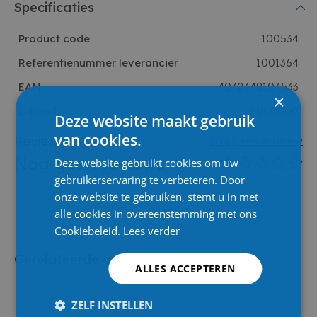
Specificaties
Product code
100534
Referentienummer leverancier
1001364
EAN
4042448104533
×
Inhoud
1.000000
Deze website maakt gebruik
van cookies.
Reviews
(0)
Schrijf eerste review
Nog geen reviews
Deze website gebruikt cookies om uw
gebruikerservaring te verbeteren. Door
onze website te gebruiken, stemt u in met
alle cookies in overeenstemming met ons
Cookiebeleid.
Lees verder
Gerelateerde artikelen
ALLES ACCEPTEREN
ZELF INSTELLEN