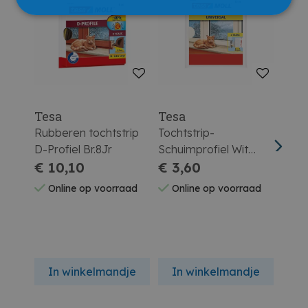
Tesa
Tesa
Tes
Rubberen tochtstrip
Tochtstrip-
Toch
D-Profiel Br.8Jr
Schuimprofiel Wit
Bruin
€ 10,10
09X06Mmx10M
€ 3,60
06X
€ 8
0539
Online op voorraad
Online op voorraad
On
In winkelmandje
In winkelmandje
In